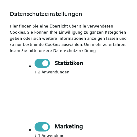
Datenschutzeinstellungen
Hier finden Sie eine Übersicht über alle verwendeten
Cookies. Sie können Ihre Einwilligung zu ganzen Kategorien
geben oder sich weitere Informationen anzeigen lassen und
so nur bestimmte Cookies auswählen.
Um mehr zu erfahren,
Gesundheits- und Krankenpfleger (m/w/d) für die
lesen Sie bitte unsere
Datenschutzerklärung
.
Intensivpflege
Statistiken
↓
2
Anwendungen
Drucken
Senden
Jetzt bewerben
Marketing
Pflegekraft, Medizinische Fachangestellte
↓
1
Anwendung