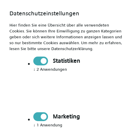
Datenschutzeinstellungen
Hier finden Sie eine Übersicht über alle verwendeten
Cookies. Sie können Ihre Einwilligung zu ganzen Kategorien
geben oder sich weitere Informationen anzeigen lassen und
so nur bestimmte Cookies auswählen.
Um mehr zu erfahren,
lesen Sie bitte unsere
Datenschutzerklärung
.
Gesundheits- und Krankenpfleger (m/w/d) in Erlangen
Statistiken
↓
2
Anwendungen
Drucken
Senden
Jetzt bewerben
Marketing
Pflegekraft
↓
1
Anwendung
Erlangen