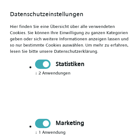
Datenschutzeinstellungen
Hier finden Sie eine Übersicht über alle verwendeten
Cookies. Sie können Ihre Einwilligung zu ganzen Kategorien
geben oder sich weitere Informationen anzeigen lassen und
so nur bestimmte Cookies auswählen.
Um mehr zu erfahren,
Gesundheits- und Krankenpfleger (m/w/d) in
lesen Sie bitte unsere
Datenschutzerklärung
.
Schweinfurt
Statistiken
↓
2
Anwendungen
Drucken
Senden
Jetzt bewerben
Marketing
Pflegekraft
↓
1
Anwendung