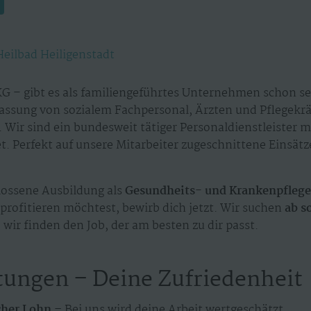
Heilbad Heiligenstadt
G – gibt es als familiengeführtes Unternehmen schon sei
assung von sozialem Fachpersonal, Ärzten und Pflegekr
 Wir sind ein bundesweit tätiger Personaldienstleister 
. Perfekt auf unsere Mitarbeiter zugeschnittene Einsät
ossene Ausbildung als
Gesundheits- und Krankenpfleg
profitieren möchtest, bewirb dich jetzt. Wir suchen
ab s
 wir finden den Job, der am besten zu dir passt.
tungen – Deine Zufriedenheit
cher Lohn –
Bei uns wird deine Arbeit wertgeschätzt