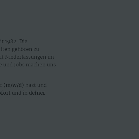
t 1982. Die
äften gehören zu
mit Niederlassungen im
ze und Jobs machen uns
er (m/w/d)
hast und
ofort
und in
deiner