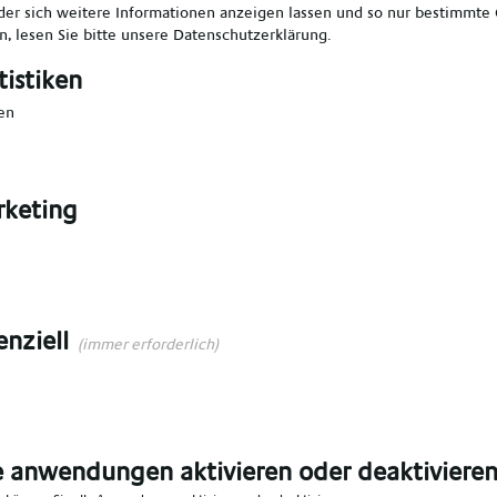
er sich weitere Informationen anzeigen lassen und so nur bestimmte
, lesen Sie bitte unsere
Datenschutzerklärung
.
len
*
Vorname angeben
*
tistiken
en
en
*
E-Mail angeben
*
keting
angeben
*
Ort angeben
*
n Bereich wählen
*
enziell
(immer erforderlich)
e anwendungen aktivieren oder deaktiviere
n das Talent Network aufgenommen werden,