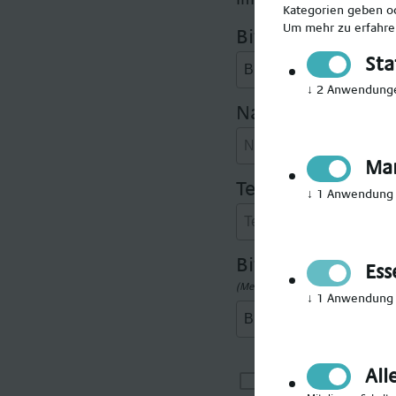
Kategorien geben od
Um mehr zu erfahren
Bitte Anrede wäh
Sta
↓
2
Anwendung
Nachname angeb
Mar
Telefonnummer 
↓
1
Anwendung
Bitte gewünschte
Ess
(Mehrfachauswahl möglich)
↓
1
Anwendung
All
Ich möchte i