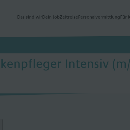
Das sind wir
Dein Job
Zeitreise
Personalvermittlung
Für 
enpfleger Intensiv (m/w