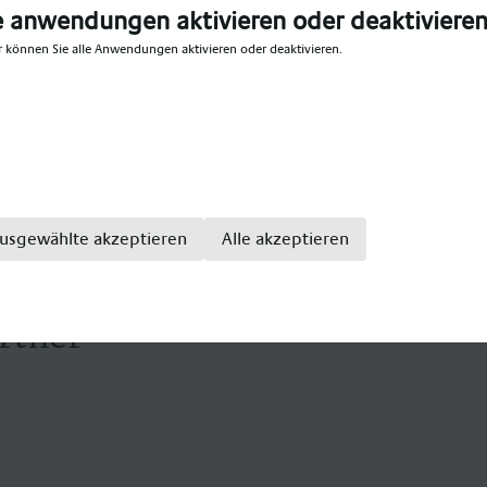
e anwendungen aktivieren oder deaktiviere
r können Sie alle Anwendungen aktivieren oder deaktivieren.
zialanbieter im pädagogischen Bereich. Wir bieten Teil- u
erkannte Erzieher, Sozialpädagogen, Diplom-Sozialarbeite
iehungspfleger, Kinderpfleger, Sozial Arbeit, Sozial Päd
usgewählte akzeptieren
Alle akzeptieren
rtner