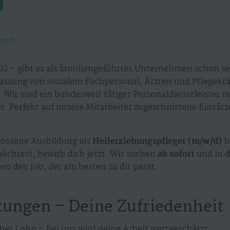
onn
G – gibt es als familiengeführtes Unternehmen schon sei
assung von sozialem Fachpersonal, Ärzten und Pflegekr
 Wir sind ein bundesweit tätiger Personaldienstleister 
. Perfekt auf unsere Mitarbeiter zugeschnittene Einsät
ossene Ausbildung als
Heilerziehungspfleger (m/w/d)
h
möchtest, bewirb dich jetzt. Wir suchen
ab sofort
und in
d
en den Job, der am besten zu dir passt.
tungen – Deine Zufriedenheit
her Lohn – Bei uns wird deine Arbeit wertgeschätzt