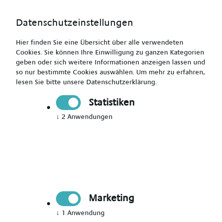
Datenschutzeinstellungen
Hier finden Sie eine Übersicht über alle verwendeten
Cookies. Sie können Ihre Einwilligung zu ganzen Kategorien
geben oder sich weitere Informationen anzeigen lassen und
so nur bestimmte Cookies auswählen.
Um mehr zu erfahren,
Heilerziehungspfleger (m/w/d) - Wiesbaden und
lesen Sie bitte unsere
Datenschutzerklärung
.
Umgebung
Statistiken
↓
2
Anwendungen
Drucken
Senden
Jetzt bewerben
Marketing
Pädagogik
↓
1
Anwendung