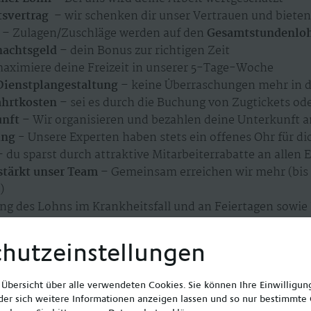
tsvertrag
– wir schenken dir unser Vertrauen und bieten 
– Zulagen/Zuschläge werden auf den
Gesamtstundenlo
nachtsgeld
– dein Bonus zur richtigen Zeit
aximiere deine Freizeit in unserer 5-Tage-Woche
 Dienstplangestaltung
– keine Überraschungen mehr in d
ahrtkosten
– sei es durch die Buchung von Zugtickets od
unft
– Wir organisieren und bezahlen deine Unterkunft a
ung
- Unsere Experten haben stets ein offenes Ohr für di
 du sparst durch attraktive Mitarbeiterrabatte an allen 
tärkt unser Team
– Gemeinsam erreichen wir mehr (bis 
)
ng des Lohns im Krankheitsfall und an Feiertagen sowie
tmodelle
– Vollzeit (35 Std./Woche) & Teilzeit – wir geh
hutzeinstellungen
e Übersicht über alle verwendeten Cookies. Sie können Ihre Einwilligu
er sich weitere Informationen anzeigen lassen und so nur bestimmte