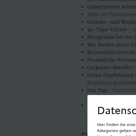
Unbefristeter Arbei
Mehr im Portmonee 
Urlaubs- und Weih
30-Tage-Urlaub
- m
Mitsprache bei der
Wir decken deine F
Kostenfreie Unterk
Persönliche Betreu
Corporate Benefits
–
Deine Empfehlung s
Empfehlungsprämie
Fair Pay
– Fortzahlu
Überstunden
Flexible Arbeitszei
Datensc
ein
Hier finden Sie ein
Kategorien geben od