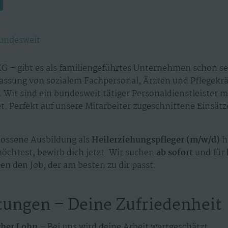
undesweit
G – gibt es als familiengeführtes Unternehmen schon sei
assung von sozialem Fachpersonal, Ärzten und Pflegekr
 Wir sind ein bundesweit tätiger Personaldienstleister 
. Perfekt auf unsere Mitarbeiter zugeschnittene Einsät
ossene Ausbildung als
Heilerziehungspfleger (m/w/d)
h
möchtest, bewirb dich jetzt. Wir suchen
ab sofort
und für
en den Job, der am besten zu dir passt.
tungen – Deine Zufriedenheit
cher Lohn –
Bei uns wird deine Arbeit wertgeschätzt