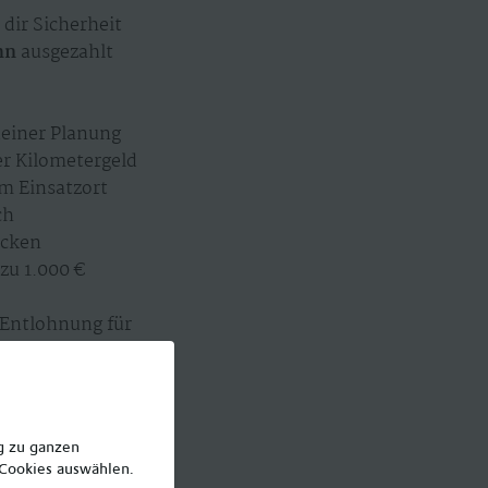
dir Sicherheit
hn
ausgezahlt
einer Planung
er Kilometergeld
m Einsatzort
ch
Ecken
zu 1.000 €
 Entlohnung für
en auf deine Wünsche
ng zu ganzen
 Cookies auswählen.