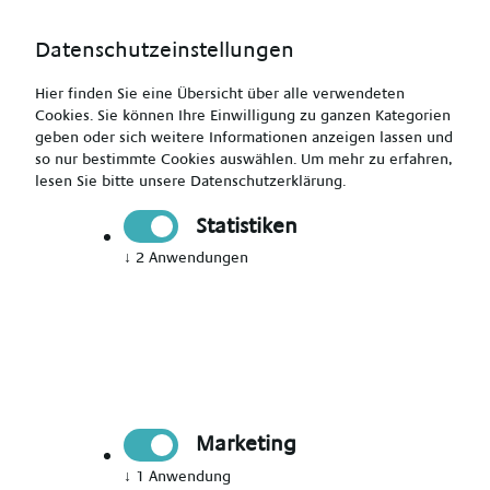
Datenschutzeinstellungen
Hier finden Sie eine Übersicht über alle verwendeten
Cookies. Sie können Ihre Einwilligung zu ganzen Kategorien
geben oder sich weitere Informationen anzeigen lassen und
so nur bestimmte Cookies auswählen.
Um mehr zu erfahren,
lesen Sie bitte unsere
Datenschutzerklärung
.
Heilerziehungspfleger (m/w/d) - Work & Travel in Teilzeit
Statistiken
↓
2
Anwendungen
Drucken
Senden
Jetzt bewerben
Pädagogik
Marketing
Bundesweit
↓
1
Anwendung