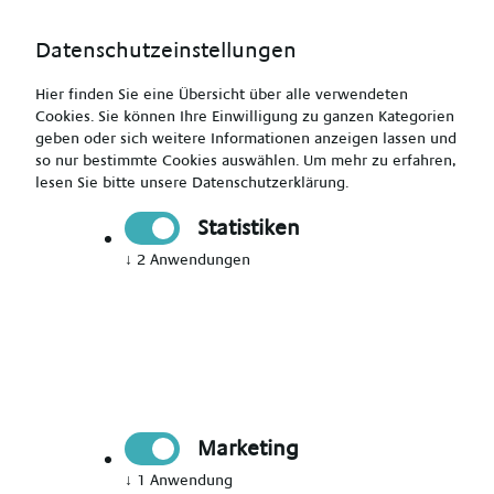
Datenschutzeinstellungen
Hier finden Sie eine Übersicht über alle verwendeten
Cookies. Sie können Ihre Einwilligung zu ganzen Kategorien
geben oder sich weitere Informationen anzeigen lassen und
so nur bestimmte Cookies auswählen.
Um mehr zu erfahren,
Heilerziehungspfleger (m/w/d) - Work & Travel in
lesen Sie bitte unsere
Datenschutzerklärung
.
Vollzeit
Statistiken
↓
2
Anwendungen
Drucken
Senden
Jetzt bewerben
Marketing
Pädagogik
↓
1
Anwendung