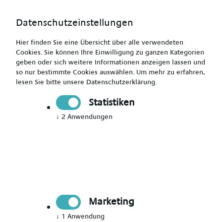
Datenschutzeinstellungen
Hier finden Sie eine Übersicht über alle verwendeten
Cookies. Sie können Ihre Einwilligung zu ganzen Kategorien
geben oder sich weitere Informationen anzeigen lassen und
so nur bestimmte Cookies auswählen.
Um mehr zu erfahren,
lesen Sie bitte unsere
Datenschutzerklärung
.
Heilerziehungspfleger (m/w/d) für Kindergärten
Statistiken
↓
2
Anwendungen
Drucken
Senden
Jetzt bewerben
Pädagogik
Marketing
Peine
↓
1
Anwendung