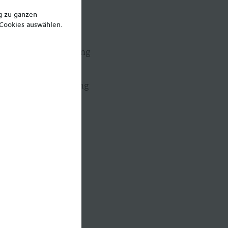
ng zu ganzen
ht
 Cookies auswählen.
lle in der Entwicklung
rung auf Unterstützung
vergleichbarer