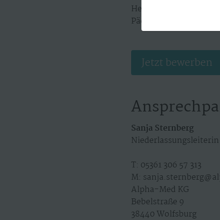
Heilpädagogen, Heilerz
Pädagogik.
Jetzt bewerben
Ansprechpa
Sanja Sternberg
Niederlassungsleiterin
T: 05361 306 57 313
M: sanja.sternberg@a
Alpha-Med KG
Bebelstraße 9
38440 Wolfsburg