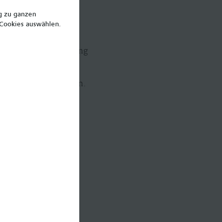
ng zu ganzen
ht
 Cookies auswählen.
lle in der Entwicklung
chster Altersgruppen.
llegen
vergleichbarer