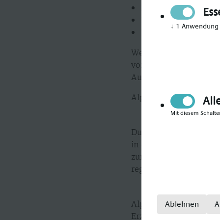
Leidenschaft für di
Ess
Eine empathische, g
↓
1
Anwendung
Bereitschaft zur We
Wenn du Teil eines Tea
von Kindern und Jugend
Aufgabe zu konzentrie
Alpha-Med KG – Wo dei
All
Mit diesem Schalte
Du hast noch Fragen? 
in deiner Nähe und las
zurückgeschickt, sond
regionsabhängig gestal
Alpha-Med gilt als Spe
Ablehnen
A
Erzieher, Staatlich an