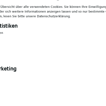
e Übersicht über alle verwendeten Cookies. Sie können Ihre Einwilligu
ben – Langweilig wird dir nic
er sich weitere Informationen anzeigen lassen und so nur bestimmte
, lesen Sie bitte unsere
Datenschutzerklärung
.
ger (m/w/d) bei Alpha-Med KG spielst du eine Schlüsselro
tistiken
ndern und Jugendlichen.
en
nd Erziehen von Kindern und Jugendlichen unterschiedli
 mit Kindern und Jugendlichen
usflügen
okumentation und Betreuungsmaßnahmen
- und Dienstbesprechungen sowie Supervisionsrunden
keting
eflexionsgesprächen mit Erziehungsberechtigten und Ko
mit – Ein Geben und Nehmen
 Ausbildung als Heilerziehungspfleger (m/w/d) oder ein 