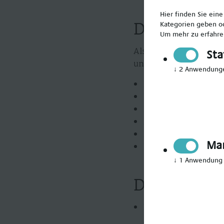
Hier finden Sie ein
Deine Aufga
Kategorien geben od
Um mehr zu erfahren
Als Heilerziehungspfle
Sta
und Betreuung von Ki
↓
2
Anwendung
Betreuen, Fördern u
Pädagogische Arbeit
Durchführung von A
Fallorientierte D
Beiwohnen von Fall
Mar
Durchführung von R
↓
1
Anwendung
Du bringst 
Eine abgeschlossene
Abschluss