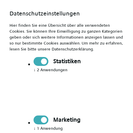
Datenschutzeinstellungen
Hier finden Sie eine Übersicht über alle verwendeten
Cookies. Sie können Ihre Einwilligung zu ganzen Kategorien
geben oder sich weitere Informationen anzeigen lassen und
so nur bestimmte Cookies auswählen.
Um mehr zu erfahren,
lesen Sie bitte unsere
Datenschutzerklärung
.
Heilpädagoge (m/w/d) - Work & Travel
Statistiken
↓
2
Anwendungen
Drucken
Senden
Jetzt bewerben
Marketing
Pädagogik
Bundesweit
↓
1
Anwendung