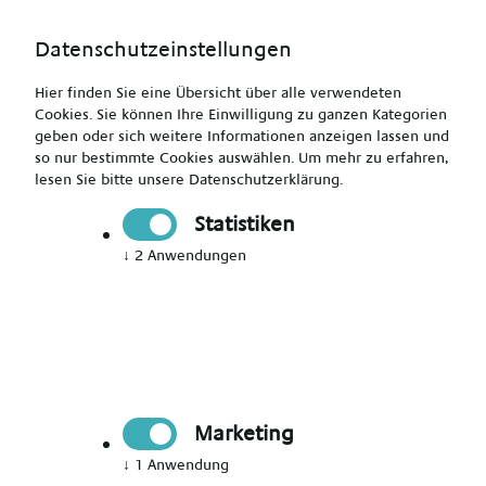
Datenschutzeinstellungen
Hier finden Sie eine Übersicht über alle verwendeten
Cookies. Sie können Ihre Einwilligung zu ganzen Kategorien
geben oder sich weitere Informationen anzeigen lassen und
so nur bestimmte Cookies auswählen.
Um mehr zu erfahren,
lesen Sie bitte unsere
Datenschutzerklärung
.
Heilpädagoge (m/w/d) ab 22€/Std. für Hann. Münden
Statistiken
↓
2
Anwendungen
Drucken
Senden
Jetzt bewerben
Marketing
Pädagogik
Hann. Münden
↓
1
Anwendung