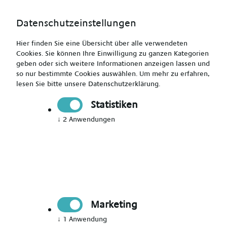
Datenschutzeinstellungen
Hier finden Sie eine Übersicht über alle verwendeten
Cookies. Sie können Ihre Einwilligung zu ganzen Kategorien
geben oder sich weitere Informationen anzeigen lassen und
so nur bestimmte Cookies auswählen.
Um mehr zu erfahren,
lesen Sie bitte unsere
Datenschutzerklärung
.
Kinderkrankenpfleger (m/w/d)
Statistiken
↓
2
Anwendungen
Drucken
Senden
Jetzt bewerben
Marketing
Pflegekraft
Kamen
↓
1
Anwendung