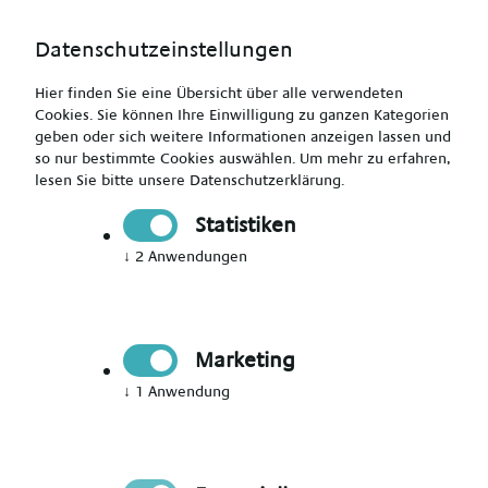
Datenschutzeinstellungen
Hier finden Sie eine Übersicht über alle verwendeten
Cookies. Sie können Ihre Einwilligung zu ganzen Kategorien
geben oder sich weitere Informationen anzeigen lassen und
so nur bestimmte Cookies auswählen.
Um mehr zu erfahren,
lesen Sie bitte unsere
Datenschutzerklärung
.
Jetzt Mitglied werden
Statistiken
↓
2
Anwendungen
Jetzt Teil des Talent Networks
werden
Marketing
Immer auf dem Laufenden über neue Events,
↓
1
Anwendung
aktuelle News und passende Jobs bleiben.
Bitte Anrede wählen
*