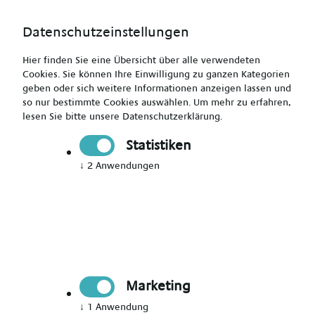
Datenschutzeinstellungen
Hier finden Sie eine Übersicht über alle verwendeten
Cookies. Sie können Ihre Einwilligung zu ganzen Kategorien
geben oder sich weitere Informationen anzeigen lassen und
so nur bestimmte Cookies auswählen.
Um mehr zu erfahren,
Kinderkrankenpfleger (m/w/d) - Work & Travel - bis zu
lesen Sie bitte unsere
Datenschutzerklärung
.
4.100 € + Zulagen + VMA
Statistiken
↓
2
Anwendungen
Drucken
Senden
Jetzt bewerben
Marketing
Pflegekraft
↓
1
Anwendung