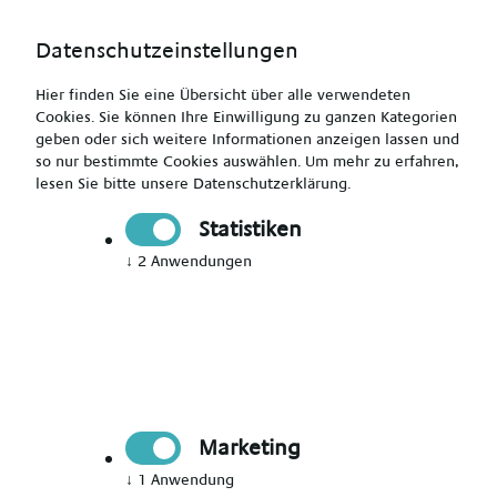
Datenschutzeinstellungen
Hier finden Sie eine Übersicht über alle verwendeten
Cookies. Sie können Ihre Einwilligung zu ganzen Kategorien
geben oder sich weitere Informationen anzeigen lassen und
so nur bestimmte Cookies auswählen.
Um mehr zu erfahren,
lesen Sie bitte unsere
Datenschutzerklärung
.
Kinderkrankenpfleger (m/w/d)
Statistiken
↓
2
Anwendungen
Drucken
Senden
Jetzt bewerben
Marketing
Pflegekraft
Castrop-Rauxel
↓
1
Anwendung