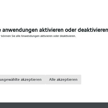
Dann kontaktiere uns per Mail, telefonisch oder besuche
s dich unverbindlich beraten. Postalisch eingesendete U
ern datenschutzgerecht vernichtet. Konditionen werden
individuell und regionsabhängig gestaltet.
ter (m/w/d)
e anwendungen aktivieren oder deaktiviere
r können Sie alle Anwendungen aktivieren oder deaktivieren.
ezialanbieter im medizinischen Bereich, mit einem große
ge. Wir bieten Teil- und Vollzeitstellen für: Gesundhei
enpfleger, Altenpfleger, Hebammen, Pflegefachkraft, Pfl
kenpflegefachkraft, Pflegefachfrau, Pflegefachmann, Kr
sivpflege, Krankenhaus Intensivfachkraft, Intensivschwe
usgewählte akzeptieren
Alle akzeptieren