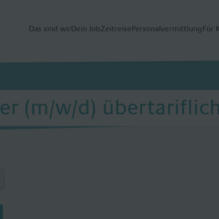
Das sind wir
Dein Job
Zeitreise
Personalvermittlung
Für 
r (m/w/d) übertariflic