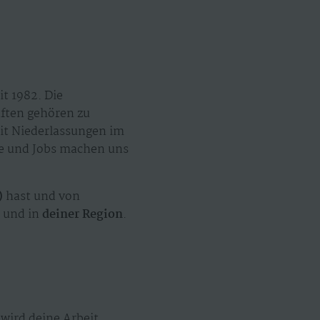
t 1982. Die
äften gehören zu
mit Niederlassungen im
ze und Jobs machen uns
)
hast und von
t
und in
deiner Region
.
wird deine Arbeit