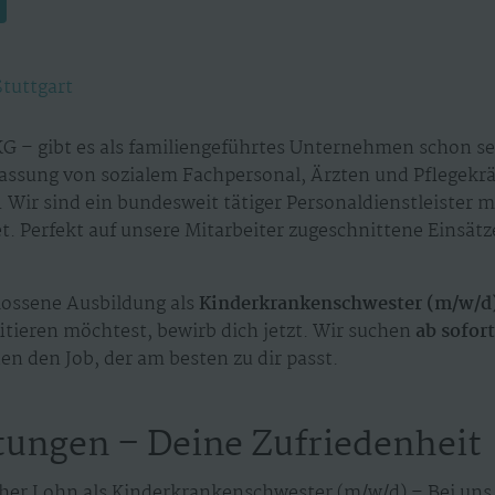
Stuttgart
G – gibt es als familiengeführtes Unternehmen schon sei
assung von sozialem Fachpersonal, Ärzten und Pflegekr
 Wir sind ein bundesweit tätiger Personaldienstleister 
. Perfekt auf unsere Mitarbeiter zugeschnittene Einsät
ossene Ausbildung als
Kinderkrankenschwester (m/w/d
itieren möchtest, bewirb dich jetzt. Wir suchen
ab sofor
en den Job, der am besten zu dir passt.
tungen – Deine Zufriedenheit
her Lohn als Kinderkrankenschwester (m/w/d) – Bei uns 