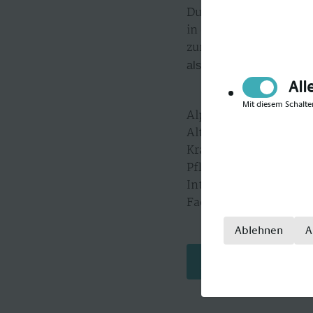
Du hast noch Fragen? 
in deiner Nähe und las
zurückgeschickt, sond
als
Kinderkrankenschwes
All
Mit diesem Schalte
Alpha-Med gilt als Sp
Alten- und Krankenpfle
Krankenpfleger, Krank
Pflegefachkraft, Kran
Intensivpfleger, Inten
Fachkrankenpfleger.
Ablehnen
A
Jetzt bewerben