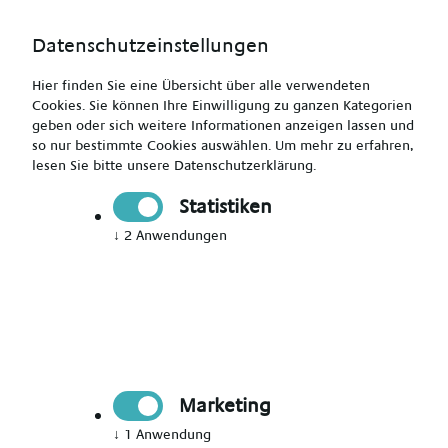
Datenschutzeinstellungen
Hier finden Sie eine Übersicht über alle verwendeten
Cookies. Sie können Ihre Einwilligung zu ganzen Kategorien
geben oder sich weitere Informationen anzeigen lassen und
so nur bestimmte Cookies auswählen.
Um mehr zu erfahren,
lesen Sie bitte unsere
Datenschutzerklärung
.
Krankenschwester (m/w/d)- mit Herz gesucht
Statistiken
↓
2
Anwendungen
Drucken
Senden
Jetzt bewerben
Pflegekraft
Marketing
Northeim
↓
1
Anwendung