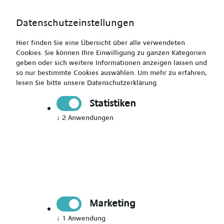
Datenschutzeinstellungen
Hier finden Sie eine Übersicht über alle verwendeten
Cookies. Sie können Ihre Einwilligung zu ganzen Kategorien
geben oder sich weitere Informationen anzeigen lassen und
so nur bestimmte Cookies auswählen.
Um mehr zu erfahren,
lesen Sie bitte unsere
Datenschutzerklärung
.
Mach den Unterschied als Erzieher (m/w/d)
Statistiken
↓
2
Anwendungen
Drucken
Senden
Jetzt bewerben
Pädagogik
Marketing
Hannover
↓
1
Anwendung