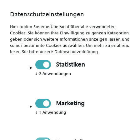
Datenschutzeinstellungen
Hier finden Sie eine Übersicht über alle verwendeten
Cookies. Sie können Ihre Einwilligung zu ganzen Kategorien
geben oder sich weitere Informationen anzeigen lassen und
so nur bestimmte Cookies auswählen.
Um mehr zu erfahren,
lesen Sie bitte unsere
Datenschutzerklärung
.
Jetzt Mitglied werden
Statistiken
↓
2
Anwendungen
Jetzt Teil des Talent Networks
werden
Marketing
Immer auf dem Laufenden über neue Events,
↓
1
Anwendung
aktuelle News und passende Jobs bleiben.
Bitte Anrede wählen
*