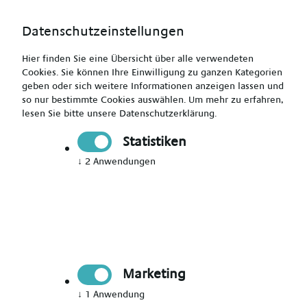
Datenschutzeinstellungen
Hier finden Sie eine Übersicht über alle verwendeten
Cookies. Sie können Ihre Einwilligung zu ganzen Kategorien
geben oder sich weitere Informationen anzeigen lassen und
so nur bestimmte Cookies auswählen.
Um mehr zu erfahren,
lesen Sie bitte unsere
Datenschutzerklärung
.
Operationstechnische/r Assistent/in (m/w/d)
Statistiken
↓
2
Anwendungen
Drucken
Senden
Jetzt bewerben
Marketing
Pflegekraft
Stuttgart
↓
1
Anwendung