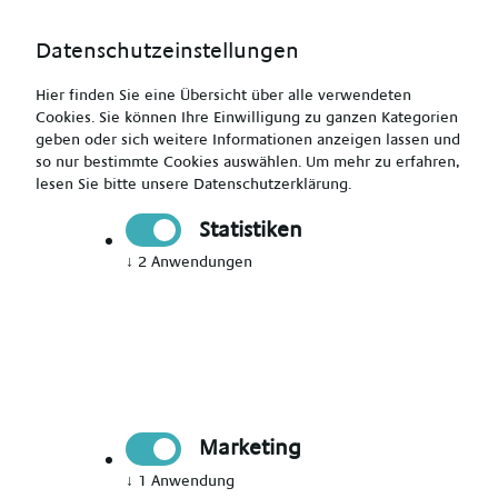
Datenschutzeinstellungen
Hier finden Sie eine Übersicht über alle verwendeten
Cookies. Sie können Ihre Einwilligung zu ganzen Kategorien
geben oder sich weitere Informationen anzeigen lassen und
so nur bestimmte Cookies auswählen.
Um mehr zu erfahren,
lesen Sie bitte unsere
Datenschutzerklärung
.
OTA (m/w/d) Bremen
Statistiken
↓
2
Anwendungen
Drucken
Senden
Jetzt bewerben
Marketing
Pflegekraft
Bremen
↓
1
Anwendung