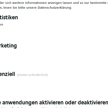
er sich weitere Informationen anzeigen lassen und so nur bestimmte
, lesen Sie bitte unsere
Datenschutzerklärung
.
len
*
Vorname angeben
*
tistiken
en
en
*
E-Mail angeben
*
keting
angeben
*
Ort angeben
*
n Bereich wählen
*
enziell
(immer erforderlich)
e anwendungen aktivieren oder deaktiviere
n das Talent Network aufgenommen werden,