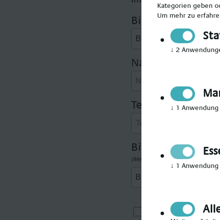
Kategorien geben od
Um mehr zu erfahren
Bitte Anrede wäh
Sta
↓
2
Anwendung
Nachname angeb
Mar
Telefonnummer 
↓
1
Anwendung
Bitte gewünschte
Ess
(Mehrfachauswahl möglich)
↓
1
Anwendung
All
Ich möchte i