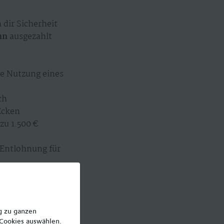
 dir Sicherheit
hn
ausgezahlt
ie Nutzung eines
ch
 Ecken
zu 1.500 €
 Entlohnung für
en auf deine Wünsche
 Vereinbarungen zu
ng zu ganzen
 Cookies auswählen.