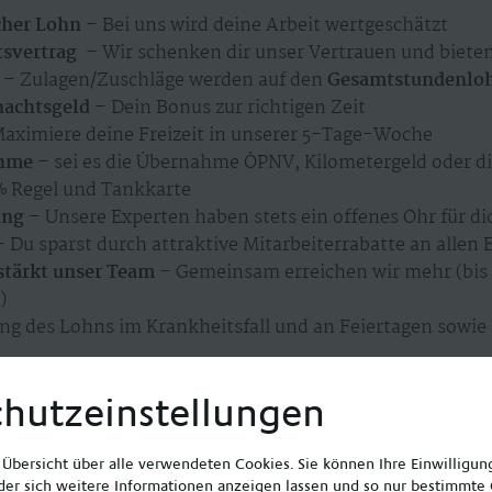
cher Lohn
–
Bei uns wird deine Arbeit wertgeschätzt
tsvertrag
– Wir schenken dir unser Vertrauen und bieten
– Zulagen/Zuschläge werden auf den
Gesamtstundenlo
nachtsgeld
– Dein Bonus zur richtigen Zeit
aximiere deine Freizeit in unserer 5-Tage-Woche
ahme
– sei es die Übernahme ÖPNV, Kilometergeld oder d
% Regel und Tankkarte
ung
– Unsere Experten haben stets ein offenes Ohr für di
 Du sparst durch attraktive Mitarbeiterrabatte an allen
tärkt unser Team
– Gemeinsam erreichen wir mehr (bis 
)
ng des Lohns im Krankheitsfall und an Feiertagen sowie
tmodelle
– Vollzeit (35 Std./Woche) & Teilzeit – wir geh
hutzeinstellungen
iengeführter Arbeitgeber
– wir sichern dir verlässliche
e Übersicht über alle verwendeten Cookies. Sie können Ihre Einwilligu
er sich weitere Informationen anzeigen lassen und so nur bestimmte