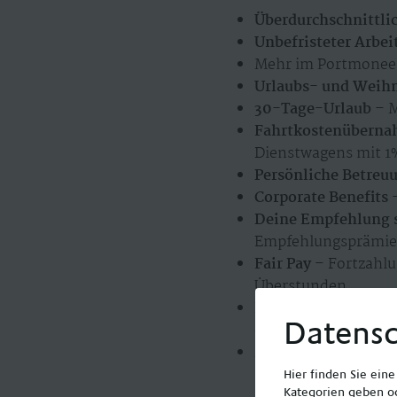
Überdurchschnittli
Unbefristeter Arbei
Mehr im Portmonee 
Urlaubs- und Weih
30-Tage-Urlaub
– M
Fahrtkostenübern
Dienstwagens mit 1
Persönliche Betreu
Corporate Benefits
–
Deine Empfehlung s
Empfehlungsprämie
Fair Pay
– Fortzahlu
Überstunden
Flexible Arbeitszei
Datensc
ein
Zuverlässiger famil
Hier finden Sie ein
Kategorien geben od