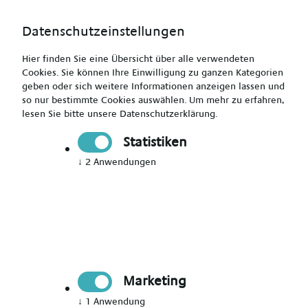
Datenschutzeinstellungen
Hier finden Sie eine Übersicht über alle verwendeten
Cookies. Sie können Ihre Einwilligung zu ganzen Kategorien
geben oder sich weitere Informationen anzeigen lassen und
so nur bestimmte Cookies auswählen.
Um mehr zu erfahren,
Operationstechnischer Assistent (m/w/d) - bis zu 6.000
lesen Sie bitte unsere
Datenschutzerklärung
.
Euro
Statistiken
↓
2
Anwendungen
Drucken
Senden
Jetzt bewerben
Marketing
Pflegekraft
↓
1
Anwendung