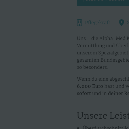
Pflegekraft
Uns – die Alpha-Med K
Vermittlung und Überl
unserem Spezialgebiet.
gesamten Bundesgebiet
so besonders.
Wenn du eine abgeschl
6.000 Euro
hast und vo
sofort
und in
deiner R
Unsere Leis
Überdurchschnittlic