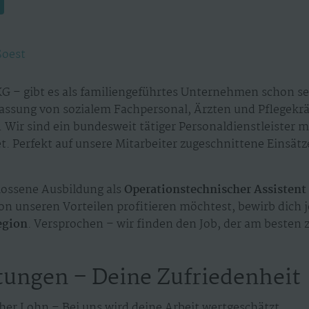
Soest
G – gibt es als familiengeführtes Unternehmen schon sei
assung von sozialem Fachpersonal, Ärzten und Pflegekr
 Wir sind ein bundesweit tätiger Personaldienstleister 
. Perfekt auf unsere Mitarbeiter zugeschnittene Einsät
ossene Ausbildung als
Operationstechnischer Assistent 
n unseren Vorteilen profitieren möchtest, bewirb dich 
egion
. Versprochen – wir finden den Job, der am besten z
tungen – Deine Zufriedenheit
her Lohn – Bei uns wird deine Arbeit wertgeschätzt