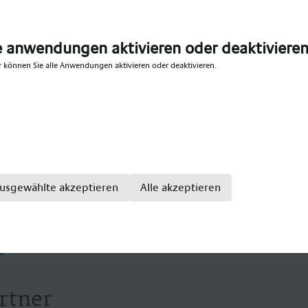
s dich unverbindlich beraten. Postalisch eingesendete U
ern datenschutzgerecht vernichtet. Konditionen werden 
tet.
e anwendungen aktivieren oder deaktiviere
r können Sie alle Anwendungen aktivieren oder deaktivieren.
ezialanbieter im medizinischen Bereich, mit einem große
ge. Wir bieten Teil- und Vollzeitstellen für: Gesundhei
enpfleger, Altenpfleger, Hebammen, Pflegefachkraft, Pfl
kenpflegefachkraft, Pflegefachfrau, Pflegefachmann, Kr
sivpflege, Krankenhaus Intensivfachkraft, Intensivschwe
usgewählte akzeptieren
Alle akzeptieren
rtner