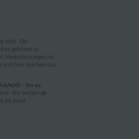
t 1982. Die
äften gehören zu
mit Niederlassungen im
ze und Jobs machen uns
(m/w/d) - bis zu
jetzt. Wir suchen
ab
u dir passt.