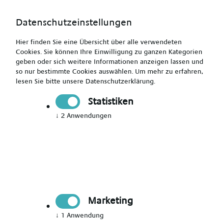
Datenschutzeinstellungen
Hier finden Sie eine Übersicht über alle verwendeten
Cookies. Sie können Ihre Einwilligung zu ganzen Kategorien
geben oder sich weitere Informationen anzeigen lassen und
so nur bestimmte Cookies auswählen.
Um mehr zu erfahren,
Operationstechnischer Assistent (m/w/d) - bis zu 6.000
lesen Sie bitte unsere
Datenschutzerklärung
.
Euro
Statistiken
↓
2
Anwendungen
Drucken
Senden
Jetzt bewerben
Marketing
Pflegekraft
↓
1
Anwendung