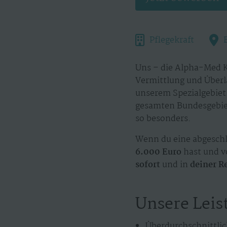
Pflegekraft
Uns – die Alpha-Med K
Vermittlung und Überl
unserem Spezialgebiet.
gesamten Bundesgebiet
so besonders.
Wenn du eine abgeschl
6.000 Euro
hast und vo
sofort
und in
deiner R
Unsere Leis
Überdurchschnittlic