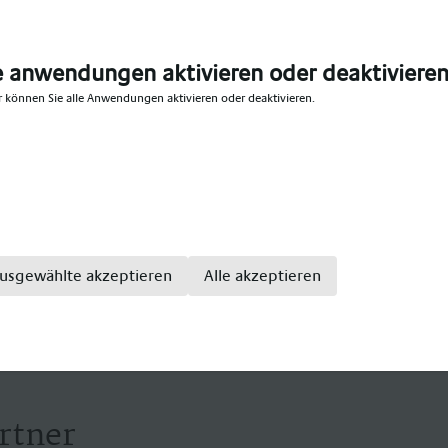
s dich unverbindlich beraten. Postalisch eingesendete U
ern datenschutzgerecht vernichtet. Konditionen werden 
tet.
e anwendungen aktivieren oder deaktiviere
r können Sie alle Anwendungen aktivieren oder deaktivieren.
ezialanbieter im medizinischen Bereich, mit einem große
ge. Wir bieten Teil- und Vollzeitstellen für: Gesundhei
enpfleger, Altenpfleger, Hebammen, Pflegefachkraft, Pfl
kenpflegefachkraft, Pflegefachfrau, Pflegefachmann, Kr
sivpflege, Krankenhaus Intensivfachkraft, Intensivschwe
usgewählte akzeptieren
Alle akzeptieren
rtner