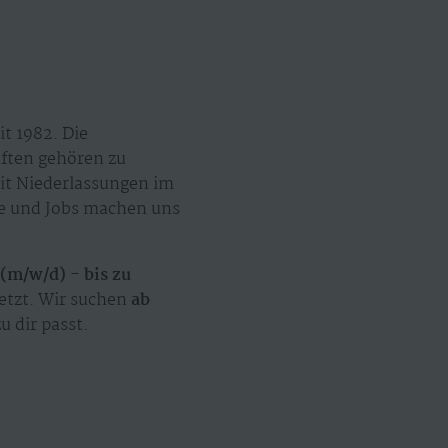
t 1982. Die
äften gehören zu
mit Niederlassungen im
ze und Jobs machen uns
(m/w/d) - bis zu
jetzt. Wir suchen
ab
u dir passt.