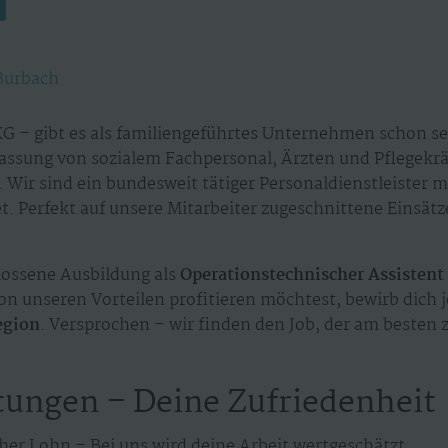
Burbach
G – gibt es als familiengeführtes Unternehmen schon sei
assung von sozialem Fachpersonal, Ärzten und Pflegekr
 Wir sind ein bundesweit tätiger Personaldienstleister 
. Perfekt auf unsere Mitarbeiter zugeschnittene Einsät
ossene Ausbildung als
Operationstechnischer Assistent 
n unseren Vorteilen profitieren möchtest, bewirb dich 
egion
. Versprochen – wir finden den Job, der am besten z
tungen – Deine Zufriedenheit
her Lohn – Bei uns wird deine Arbeit wertgeschätzt