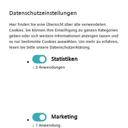
Datenschutzeinstellungen
Hier finden Sie eine Übersicht über alle verwendeten
Cookies. Sie können Ihre Einwilligung zu ganzen Kategorien
geben oder sich weitere Informationen anzeigen lassen und
so nur bestimmte Cookies auswählen.
Um mehr zu erfahren,
Operationstechnischer Assistent (m/w/d) - bis zu 6.000
lesen Sie bitte unsere
Datenschutzerklärung
.
Euro
Statistiken
↓
2
Anwendungen
Drucken
Senden
Jetzt bewerben
Marketing
Pflegekraft
↓
1
Anwendung