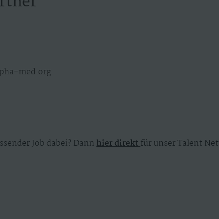
rtner
lpha-med.org
ssender Job dabei? Dann
hier direkt
für unser Talent Net