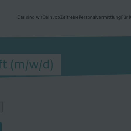
Das sind wir
Dein Job
Zeitreise
Personalvermittlung
Für 
ft (m/w/d)