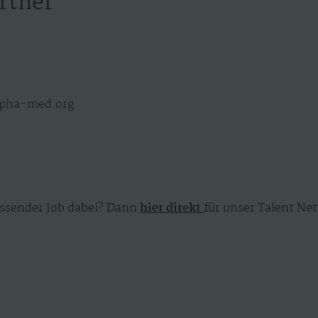
rtner
lpha-med.org
ssender Job dabei? Dann
hier direkt
für unser Talent Net