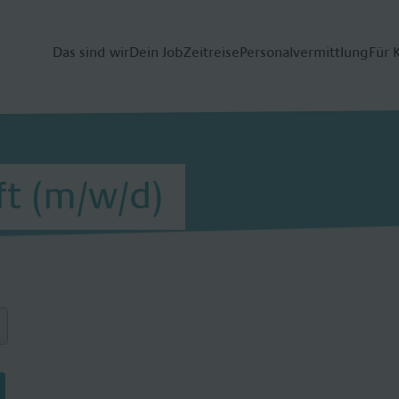
Das sind wir
Dein Job
Zeitreise
Personalvermittlung
Für 
ft (m/w/d)