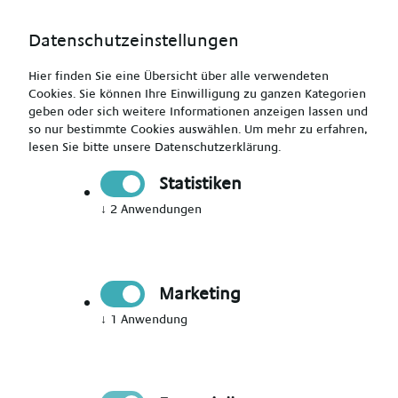
Datenschutzeinstellungen
Hier finden Sie eine Übersicht über alle verwendeten
Cookies. Sie können Ihre Einwilligung zu ganzen Kategorien
geben oder sich weitere Informationen anzeigen lassen und
so nur bestimmte Cookies auswählen.
Um mehr zu erfahren,
lesen Sie bitte unsere
Datenschutzerklärung
.
Jetzt Mitglied werden
Statistiken
↓
2
Anwendungen
Jetzt Teil des Talent Networks
werden
Marketing
Immer auf dem Laufenden über neue Events,
↓
1
Anwendung
aktuelle News und passende Jobs bleiben.
Bitte Anrede wählen
*