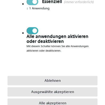
Essenziell
(immer erforderlich)
↓
1
Anwendung
Vorname angeben
*
Nachname angeben
*
Alle anwendungen aktivieren
oder deaktivieren
Mit diesem Schalter können Sie alle Anwendungen
aktivieren oder deaktivieren.
E-Mail angeben
*
Telefonnummer angeben
*
Ablehnen
Ausgewählte akzeptieren
Ort angeben
*
Alle akzeptieren