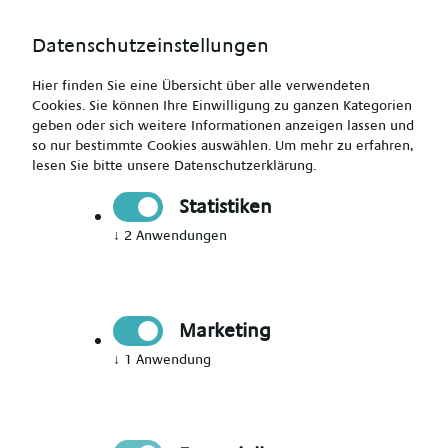
Datenschutzeinstellungen
Hier finden Sie eine Übersicht über alle verwendeten
Cookies. Sie können Ihre Einwilligung zu ganzen Kategorien
geben oder sich weitere Informationen anzeigen lassen und
so nur bestimmte Cookies auswählen.
Um mehr zu erfahren,
lesen Sie bitte unsere
Datenschutzerklärung
.
Jetzt Mitglied werden
Statistiken
↓
2
Anwendungen
Jetzt Teil des Talent Networks
werden
Marketing
Immer auf dem Laufenden über neue Events,
↓
1
Anwendung
aktuelle News und passende Jobs bleiben.
Bitte Anrede wählen
*