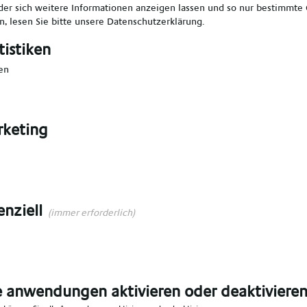
er sich weitere Informationen anzeigen lassen und so nur bestimmte
, lesen Sie bitte unsere
Datenschutzerklärung
.
len
*
Vorname angeben
*
tistiken
en
en
*
E-Mail angeben
*
keting
angeben
*
Ort angeben
*
n Bereich wählen
*
enziell
(immer erforderlich)
e anwendungen aktivieren oder deaktiviere
n das Talent Network aufgenommen werden,