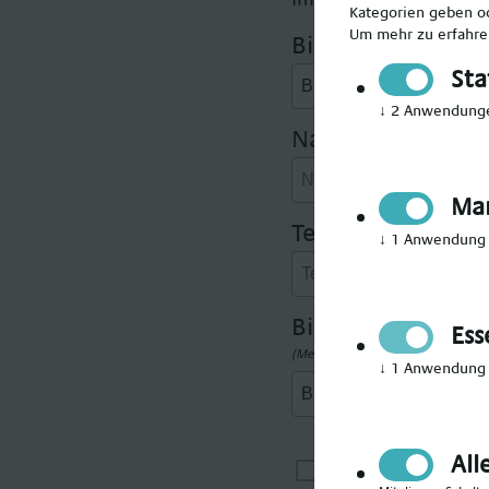
Kategorien geben od
Um mehr zu erfahren
Bitte Anrede wäh
Sta
↓
2
Anwendung
Nachname angeb
Mar
Telefonnummer 
↓
1
Anwendung
Bitte gewünschte
Ess
(Mehrfachauswahl möglich)
↓
1
Anwendung
All
Ich möchte i