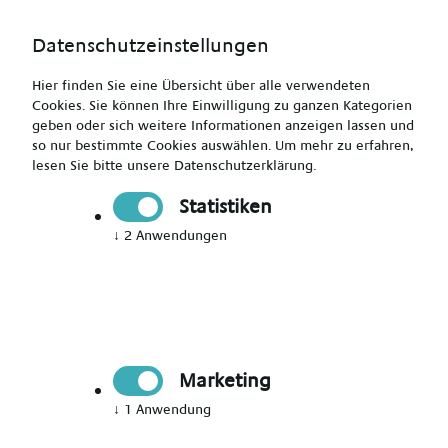
Datenschutzeinstellungen
Hier finden Sie eine Übersicht über alle verwendeten
Cookies. Sie können Ihre Einwilligung zu ganzen Kategorien
geben oder sich weitere Informationen anzeigen lassen und
so nur bestimmte Cookies auswählen.
Um mehr zu erfahren,
lesen Sie bitte unsere
Datenschutzerklärung
.
Pflegedienstleitung (m/w/d) - stationär - Nähe Aachen
Statistiken
↓
2
Anwendungen
Drucken
Senden
Jetzt bewerben
Marketing
Pflegedienstleitung (m/w/d)
↓
1
Anwendung
Nähe Aachen