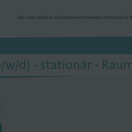
Das sind wir
Dein Job
Zeitreise
Personalvermittlung
Für 
m/w/d) - stationär - Ra