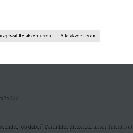
usgewählte akzeptieren
Alle akzeptieren
ner
raße 84a
ssender Job dabei? Dann
hier direkt
für unser Talent Net