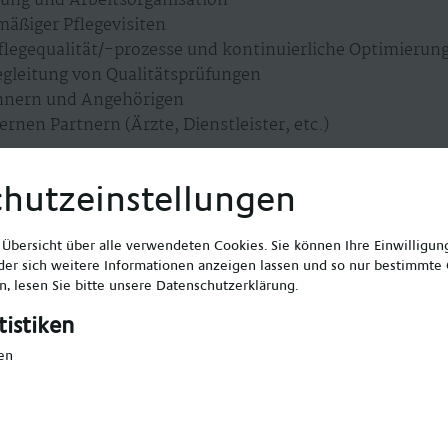
ung und Arbeitsorganisation
äßiger Pflegevisiten
Pflegequalität/-prozesse und kontinuierliche Optimierun
gleitung von Qualitätsprüfungen
hnern und Angehörigen
rnen Partnern (Ärzte, Dienstleister, etc.)
hutzeinstellungen
legefachkraft (Alten- oder Krankenpflege)
e Übersicht über alle verwendeten Cookies. Sie können Ihre Einwilligu
er sich weitere Informationen anzeigen lassen und so nur bestimmte
egedienstleitung nach §71 SGB XI durch entsprechende 
, lesen Sie bitte unsere
Datenschutzerklärung
.
udium (bspw. Pflegemanagement)
gserfahrung
tistiken
munikation
en
rtungsbewusstsein, Teamfähigkeit