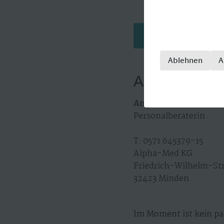
Jetzt bewerben
Ablehnen
A
Ansprechpart
Angelika Timme
Personalberaterin
T: 0571 645379-15
Alpha-Med KG
Friedrich-Wilhelm-St
32423 Minden
Im Moment ist kein pa