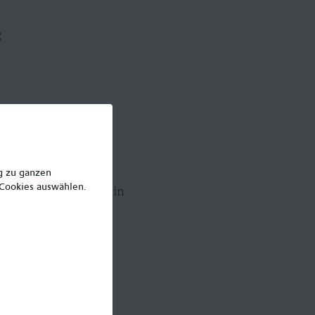
g
ng zu ganzen
 Cookies auswählen.
Weiterbildung oder ein