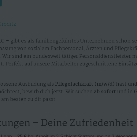
Gröditz
G – gibt es als familiengeführtes Unternehmen schon sei
assung von sozialem Fachpersonal, Ärzten und Pflegekr
 Wir sind ein bundesweit tätiger Personaldienstleister 
. Perfekt auf unsere Mitarbeiter zugeschnittene Einsät
ossene Ausbildung als
Pflegefachkraft (m/w/d)
hast und
möchtest, bewirb dich jetzt. Wir suchen
ab sofort
und in
G
 am besten zu dir passt.
tungen – Deine Zufriedenheit
r Lohn –
25 €
bei Arbeit im 3-Schicht-System und an 2 Wochen