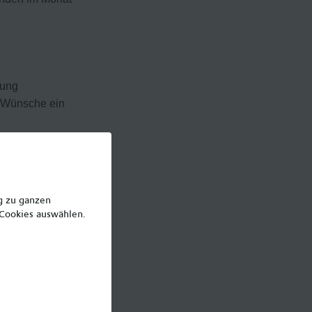
nung
ne Wünsche ein
€
Empfehlungsprämie)
ht
ng zu ganzen
 Cookies auswählen.