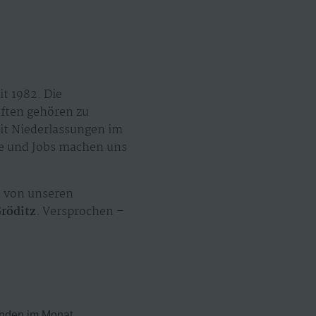
t 1982. Die
äften gehören zu
mit Niederlassungen im
ze und Jobs machen uns
 von unseren
röditz
. Versprochen –
enden im Monat