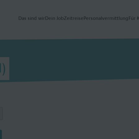
Das sind wir
Dein Job
Zeitreise
Personalvermittlung
Für 
d)