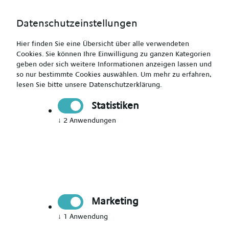
Datenschutzeinstellungen
Hier finden Sie eine Übersicht über alle verwendeten
Cookies. Sie können Ihre Einwilligung zu ganzen Kategorien
geben oder sich weitere Informationen anzeigen lassen und
so nur bestimmte Cookies auswählen.
Um mehr zu erfahren,
lesen Sie bitte unsere
Datenschutzerklärung
.
Pflegefachkraft (m/w/d)
Statistiken
↓
2
Anwendungen
Drucken
Senden
Jetzt bewerben
Marketing
Pflegekraft
↓
1
Anwendung
Meißen