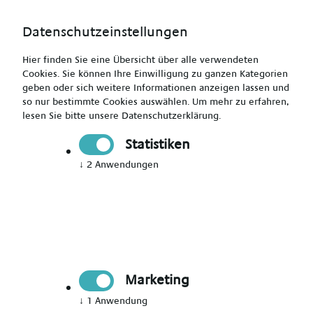
Datenschutzeinstellungen
Hier finden Sie eine Übersicht über alle verwendeten
Cookies. Sie können Ihre Einwilligung zu ganzen Kategorien
geben oder sich weitere Informationen anzeigen lassen und
so nur bestimmte Cookies auswählen.
Um mehr zu erfahren,
lesen Sie bitte unsere
Datenschutzerklärung
.
Pflegefachkraft (m/w/d)
Statistiken
↓
2
Anwendungen
Drucken
Senden
Jetzt bewerben
Marketing
Pflegekraft, Medizinische Fachangestellte
Stadtroda
↓
1
Anwendung