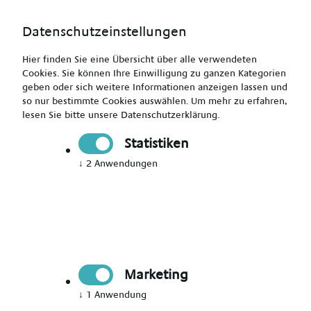
Datenschutzeinstellungen
Hier finden Sie eine Übersicht über alle verwendeten
Cookies. Sie können Ihre Einwilligung zu ganzen Kategorien
geben oder sich weitere Informationen anzeigen lassen und
so nur bestimmte Cookies auswählen.
Um mehr zu erfahren,
Pflegefachkraft (m/w/d) für diverse Stationen gesucht in
lesen Sie bitte unsere
Datenschutzerklärung
.
Bremen
Statistiken
↓
2
Anwendungen
Drucken
Senden
Jetzt bewerben
Marketing
Pflegefachkraft (m/w/d)
↓
1
Anwendung