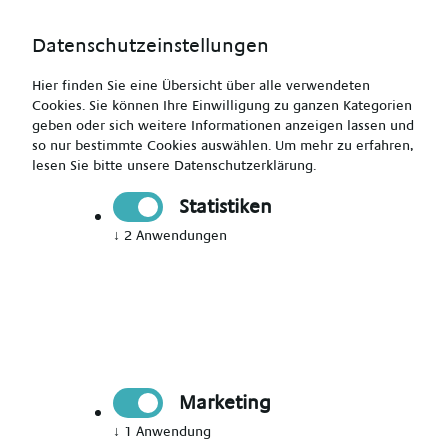
Datenschutzeinstellungen
Hier finden Sie eine Übersicht über alle verwendeten
Cookies. Sie können Ihre Einwilligung zu ganzen Kategorien
geben oder sich weitere Informationen anzeigen lassen und
so nur bestimmte Cookies auswählen.
Um mehr zu erfahren,
lesen Sie bitte unsere
Datenschutzerklärung
.
Pflegefachkraft (m/w/d) - mit Herz gesucht
Statistiken
↓
2
Anwendungen
Drucken
Senden
Jetzt bewerben
Marketing
Pflegekraft
Alsfeld
↓
1
Anwendung