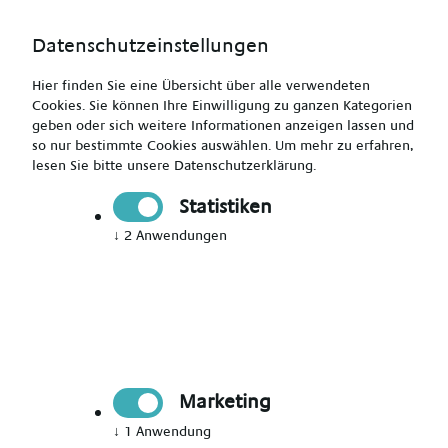
Datenschutzeinstellungen
Hier finden Sie eine Übersicht über alle verwendeten
Cookies. Sie können Ihre Einwilligung zu ganzen Kategorien
geben oder sich weitere Informationen anzeigen lassen und
so nur bestimmte Cookies auswählen.
Um mehr zu erfahren,
lesen Sie bitte unsere
Datenschutzerklärung
.
Pflegehelfer/in für Hamburg
Statistiken
↓
2
Anwendungen
Drucken
Senden
Jetzt bewerben
Marketing
Pflegekraft
Hamburg
↓
1
Anwendung