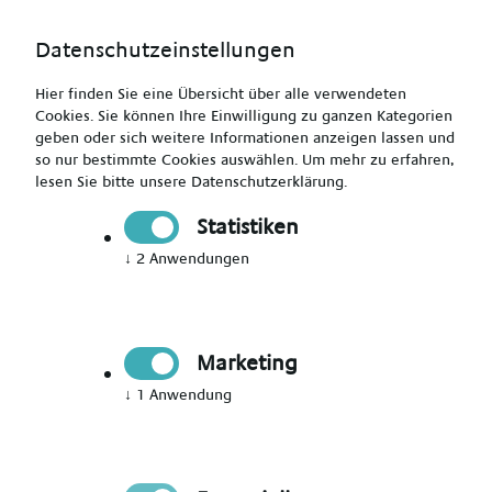
Datenschutzeinstellungen
Hier finden Sie eine Übersicht über alle verwendeten
Cookies. Sie können Ihre Einwilligung zu ganzen Kategorien
geben oder sich weitere Informationen anzeigen lassen und
so nur bestimmte Cookies auswählen.
Um mehr zu erfahren,
lesen Sie bitte unsere
Datenschutzerklärung
.
Jetzt Mitglied werden
Statistiken
↓
2
Anwendungen
Jetzt Teil des Talent Networks
werden
Marketing
Immer auf dem Laufenden über neue Events,
↓
1
Anwendung
aktuelle News und passende Jobs bleiben.
Bitte Anrede wählen
*