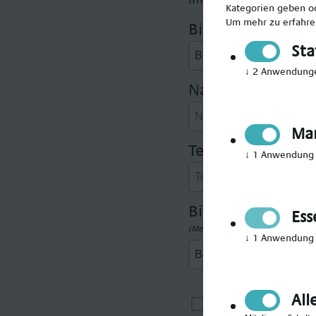
Kategorien geben od
Um mehr zu erfahren
Bitte Anrede wäh
Sta
↓
2
Anwendung
Nachname angeb
Mar
Telefonnummer 
↓
1
Anwendung
Bitte gewünschte
Ess
(Mehrfachauswahl möglich)
↓
1
Anwendung
All
Ich möchte i