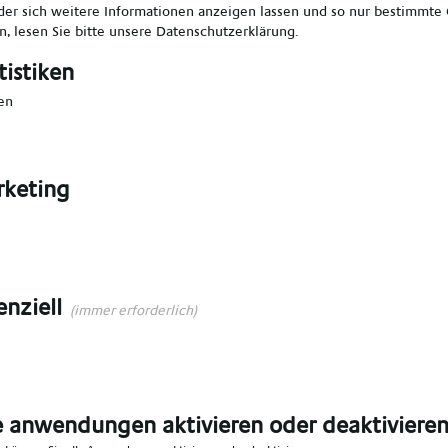
er sich weitere Informationen anzeigen lassen und so nur bestimmte
, lesen Sie bitte unsere
Datenschutzerklärung
.
len
*
Vorname angeben
*
tistiken
en
en
*
E-Mail angeben
*
keting
angeben
*
Ort angeben
*
n Bereich wählen
*
enziell
(immer erforderlich)
e anwendungen aktivieren oder deaktiviere
n das Talent Network aufgenommen werden,