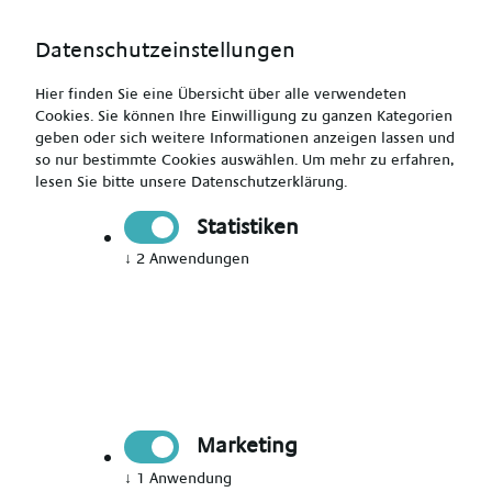
Datenschutzeinstellungen
Hier finden Sie eine Übersicht über alle verwendeten
Cookies. Sie können Ihre Einwilligung zu ganzen Kategorien
geben oder sich weitere Informationen anzeigen lassen und
so nur bestimmte Cookies auswählen.
Um mehr zu erfahren,
Staatl. anerkannter Erzieher (m/w/d) - Bergisch Gladbach
lesen Sie bitte unsere
Datenschutzerklärung
.
und Umgebung
Statistiken
↓
2
Anwendungen
Drucken
Senden
Jetzt bewerben
Marketing
Pädagogik
↓
1
Anwendung