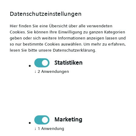
Datenschutzeinstellungen
Hier finden Sie eine Übersicht über alle verwendeten
Cookies. Sie können Ihre Einwilligung zu ganzen Kategorien
geben oder sich weitere Informationen anzeigen lassen und
so nur bestimmte Cookies auswählen.
Um mehr zu erfahren,
lesen Sie bitte unsere
Datenschutzerklärung
.
Staatl. anerkannter Altenpfleger (m/w/d)
Statistiken
↓
2
Anwendungen
Drucken
Senden
Jetzt bewerben
Marketing
Pflegekraft
↓
1
Anwendung
Görlitz